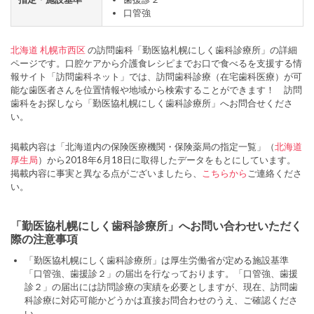
口管強
北海道
札幌市西区
の訪問歯科「勤医協札幌にしく歯科診療所」の詳細
ページです。口腔ケアから介護食レシピまでお口で食べるを支援する情
報サイト「訪問歯科ネット」では、訪問歯科診療（在宅歯科医療）が可
能な歯医者さんを位置情報や地域から検索することができます！ 訪問
歯科をお探しなら「勤医協札幌にしく歯科診療所」へお問合せくださ
い。
掲載内容は「北海道内の保険医療機関・保険薬局の指定一覧」（
北海道
厚生局
）から2018年6月18日に取得したデータをもとにしています。
掲載内容に事実と異なる点がございましたら、
こちらから
ご連絡くださ
い。
「勤医協札幌にしく歯科診療所」へお問い合わせいただく
際の注意事項
「勤医協札幌にしく歯科診療所」は厚生労働省が定める施設基準
「口管強、歯援診２」の届出を行なっております。「口管強、歯援
診２」の届出には訪問診療の実績を必要としますが、現在、訪問歯
科診療に対応可能かどうかは直接お問合わせのうえ、ご確認くださ
い。