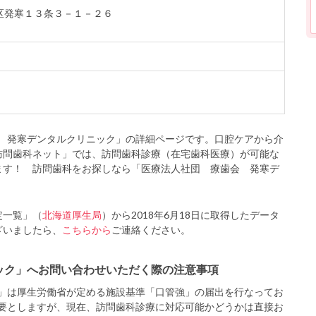
市西区発寒１３条３－１－２６
 発寒デンタルクリニック」の詳細ページです。口腔ケアから介
訪問歯科ネット」では、訪問歯科診療（在宅歯科医療）が可能な
ます！ 訪問歯科をお探しなら「医療法人社団 療歯会 発寒デ
定一覧」（
北海道厚生局
）から2018年6月18日に取得したデータ
ざいましたら、
こちらから
ご連絡ください。
ック」へお問い合わせいただく際の注意事項
」は厚生労働省が定める施設基準「口管強」の届出を行なってお
要としますが、現在、訪問歯科診療に対応可能かどうかは直接お