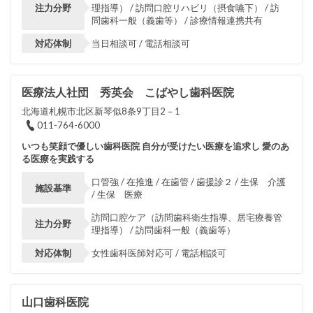
注力分野
理指導） / 訪問口腔リハビリ（摂食嚥下） / 訪
問歯科一般（義歯等） / 診療情報連携共有
対応体制
当日相談可 / 電話相談可
医療法人社団 秀英会 こばやし歯科医院
北海道札幌市北区新琴似8条9丁目2－1
011-764-6000
いつも笑顔で優しい歯科医院 自分が受けたい医療を追求し 愛のあ
る医療を実践する
口管強 / 在推進 / 在歯管 / 歯援診２ / 生保 介護
施設基準
/ 生保 医療
訪問口腔ケア（訪問歯科衛生指導、居宅療養管
注力分野
理指導） / 訪問歯科一般（義歯等）
対応体制
女性歯科医師対応可 / 電話相談可
山口歯科医院