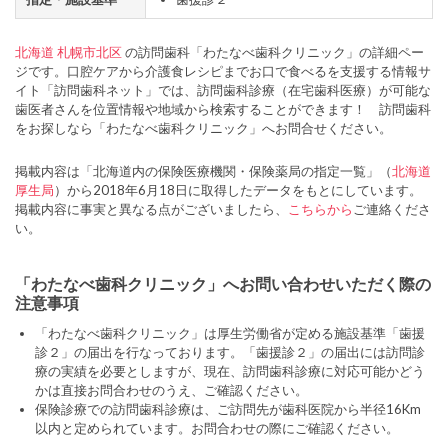
北海道
札幌市北区
の訪問歯科「わたなべ歯科クリニック」の詳細ペー
ジです。口腔ケアから介護食レシピまでお口で食べるを支援する情報サ
イト「訪問歯科ネット」では、訪問歯科診療（在宅歯科医療）が可能な
歯医者さんを位置情報や地域から検索することができます！ 訪問歯科
をお探しなら「わたなべ歯科クリニック」へお問合せください。
掲載内容は「北海道内の保険医療機関・保険薬局の指定一覧」（
北海道
厚生局
）から2018年6月18日に取得したデータをもとにしています。
掲載内容に事実と異なる点がございましたら、
こちらから
ご連絡くださ
い。
「わたなべ歯科クリニック」へお問い合わせいただく際の
注意事項
「わたなべ歯科クリニック」は厚生労働省が定める施設基準「歯援
診２」の届出を行なっております。「歯援診２」の届出には訪問診
療の実績を必要としますが、現在、訪問歯科診療に対応可能かどう
かは直接お問合わせのうえ、ご確認ください。
保険診療での訪問歯科診療は、ご訪問先が歯科医院から半径16Km
以内と定められています。お問合わせの際にご確認ください。