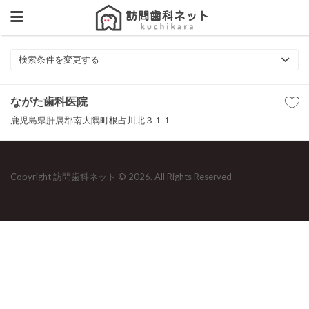
検索条件を変更する
ながた歯科医院
鹿児島県肝属郡南大隅町根占川北３１１
Copyright 訪問歯科ネット © 2026. All Rights Reserved