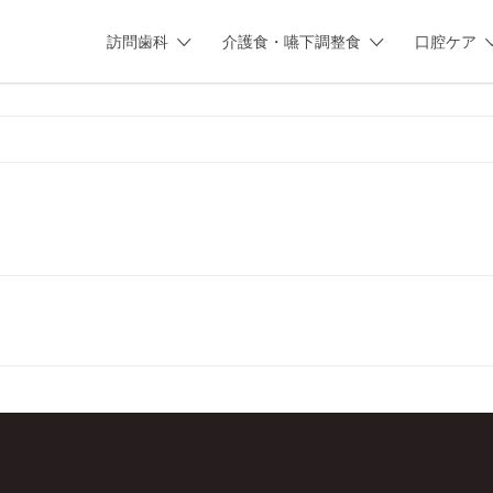
訪問歯科
介護食・嚥下調整食
口腔ケア