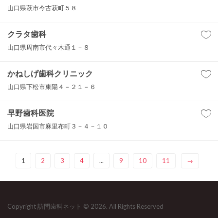
山口県萩市今古萩町５８
クラタ歯科
山口県周南市代々木通１－８
かねしげ歯科クリニック
山口県下松市東陽４－２１－６
早野歯科医院
山口県岩国市麻里布町３－４－１０
1
2
3
4
...
9
10
11
→
Copyright 訪問歯科ネット © 2026. All Rights Reserved