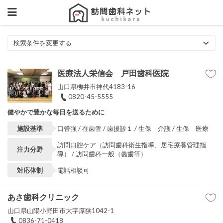
検索条件を変更する
医療法人栄信会 戸田歯科医院
山口県柳井市神代4183-16
0820-45-5555
健やかで豊かな毎日を送るために
施設基準
口管強 / 在歯管 / 歯援診１ / 生保 介護 / 生保 医療
訪問口腔ケア（訪問歯科衛生指導、居宅療養管理指
注力分野
導） / 訪問歯科一般（義歯等）
対応体制
電話相談可
あさ歯科クリニック
山口県山陽小野田市大字厚狭1042-1
0836-71-0418