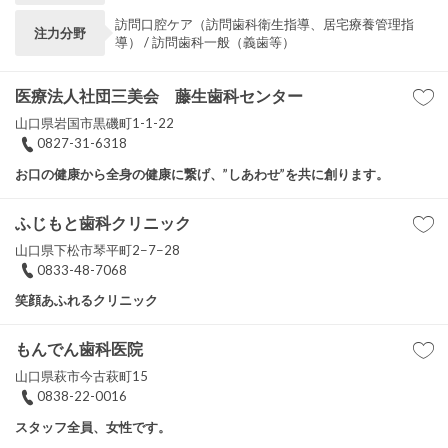
訪問口腔ケア（訪問歯科衛生指導、居宅療養管理指
注力分野
導） / 訪問歯科一般（義歯等）
医療法人社団三美会 藤生歯科センター
山口県岩国市黒磯町1-1-22
0827-31-6318
お口の健康から全身の健康に繋げ、”しあわせ”を共に創ります。
ふじもと歯科クリニック
山口県下松市琴平町2−7−28
0833-48-7068
笑顔あふれるクリニック
もんでん歯科医院
山口県萩市今古萩町15
0838-22-0016
スタッフ全員、女性です。