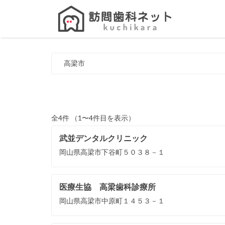
Search
for:
高梁市
全4件 （1〜4件目を表示）
武並デンタルクリニック
岡山県高梁市下谷町５０３８－１
医療生協 高梁歯科診療所
岡山県高梁市中原町１４５３－１