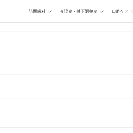
訪問歯科
介護食・嚥下調整食
口腔ケア