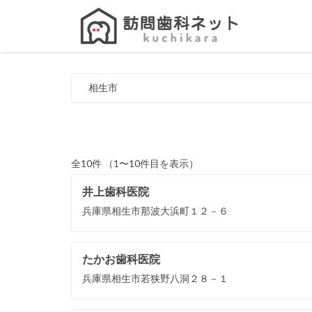
Search
for:
相生市
全10件 （1〜10件目を表示）
井上歯科医院
兵庫県相生市那波大浜町１２－６
たかお歯科医院
兵庫県相生市若狭野八洞２８－１