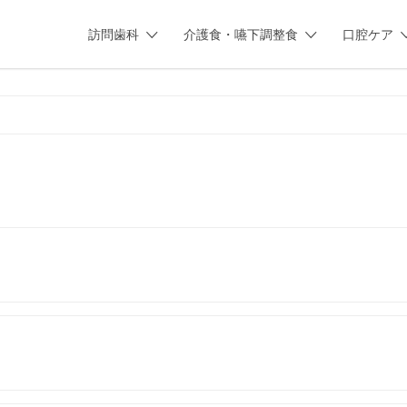
訪問歯科
介護食・嚥下調整食
口腔ケア