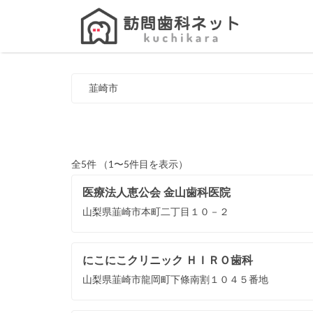
Search
for:
韮崎市
全5件 （1〜5件目を表示）
医療法人恵公会 金山歯科医院
山梨県韮崎市本町二丁目１０－２
にこにこクリニック ＨＩＲＯ歯科
山梨県韮崎市龍岡町下條南割１０４５番地