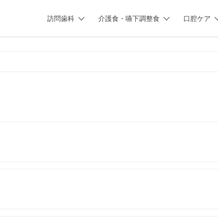
訪問歯科
介護食・嚥下調整食
口腔ケア