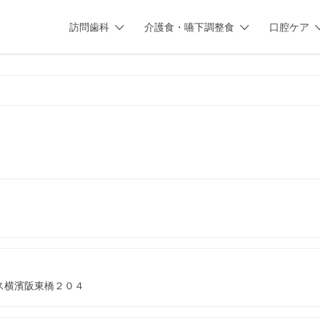
訪問歯科
介護食・嚥下調整食
口腔ケア
ス横濱阪東橋２０４