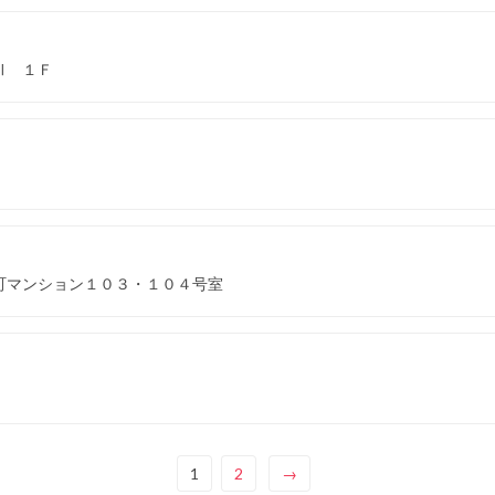
Ⅲ １Ｆ
町マンション１０３・１０４号室
1
2
→