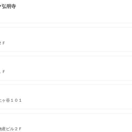
ク弘明寺
２Ｆ
１Ｆ
土ヶ谷１０１
物産ビル２Ｆ