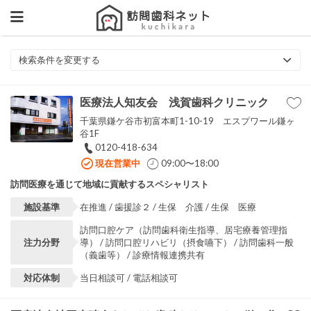
検索条件を変更する
医療法人知友会 浅賀歯科クリニック
千葉県鎌ケ谷市初富本町1-10-19 エスプワール鎌ヶ
谷1F
0120-418-634
現在営業中
09:00〜18:00
訪問医療を通じて地域に貢献するスペシャリスト
施設基準
在推進 / 歯援診２ / 生保 介護 / 生保 医療
訪問口腔ケア（訪問歯科衛生指導、居宅療養管理指
注力分野
導） / 訪問口腔リハビリ（摂食嚥下） / 訪問歯科一般
（義歯等） / 診療情報連携共有
対応体制
当日相談可 / 電話相談可