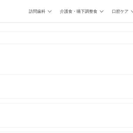
訪問歯科
介護食・嚥下調整食
口腔ケア