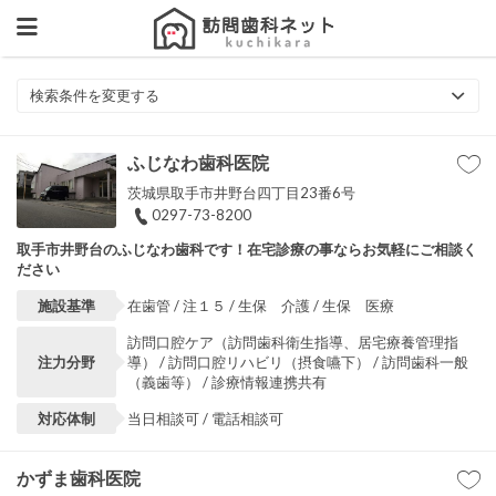
検索条件を変更する
ふじなわ歯科医院
茨城県取手市井野台四丁目23番6号
0297-73-8200
取手市井野台のふじなわ歯科です！在宅診療の事ならお気軽にご相談く
ださい
施設基準
在歯管 / 注１５ / 生保 介護 / 生保 医療
訪問口腔ケア（訪問歯科衛生指導、居宅療養管理指
注力分野
導） / 訪問口腔リハビリ（摂食嚥下） / 訪問歯科一般
（義歯等） / 診療情報連携共有
対応体制
当日相談可 / 電話相談可
かずま歯科医院