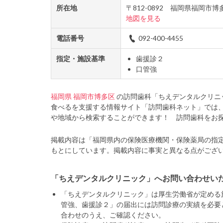
所在地
〒812-0892 福岡県福岡
地図を見る
電話番号
092-400-4455
指定・施設基準
歯援診２
口管強
福岡県
福岡市博多区
の訪問歯科「ちえデンタルクリニ
食べるを支援する情報サイト「訪問歯科ネット」では
や地域から検索することができます！ 訪問歯科をお
掲載内容は「福岡県内の保険医療機関・保険薬局の指
もとにしています。掲載内容に事実と異なる点がござ
「ちえデンタルクリニック」へお問い合わせい
「ちえデンタルクリニック」は厚生労働省が定める
管強、歯援診２」の届出には訪問診療の実績を必要
合わせのうえ、ご確認ください。