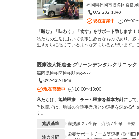
福岡県福岡市博多区奈良屋町
092-282-1048
現在営業中
09:00〜
「噛む」「味わう」「食す」をサポート致します！
私たちの生活において食事は必要なものであり、多
生きがいに感じているような方もいると思います。
医療法人拓進会 グリーンデンタルクリニック
福岡県博多区博多駅南6-9-7
092-432-1848
現在営業中
10:00〜13:00
私たちは、地域医療、チーム医療を基本方針にして、
当医院では、地域の介護事業所との連携を深めるた
す。…
施設基準
歯援診２ / 生保 介護 / 生保 医療
栄養サポートチーム等連携 / 訪問口
注力分野