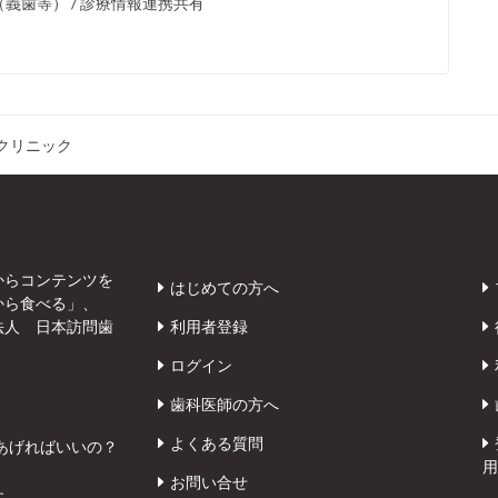
（義歯等） / 診療情報連携共有
クリニック
からコンテンツを
はじめての方へ
から食べる」、
法人 日本訪問歯
利用者登録
ログイン
歯科医師の方へ
よくある質問
あげればいいの？
用
お問い合せ
す。