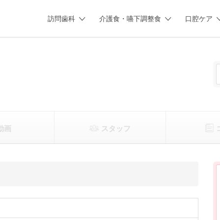
訪問歯科
介護食・嚥下調整食
口腔ケア
動画
スタッフ