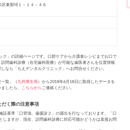
市博多区東那珂１－１４－４６
ック」の詳細ページです。口腔ケアから介護食レシピまでお口で
、訪問歯科診療（在宅歯科医療）が可能な歯医者さんを位置情報
探しなら「ちえデンタルクリニック」へお問合せください。
定一覧」（
九州厚生局
）から2018年6月18日に取得したデータを
いましたら、
こちらから
ご連絡ください。
ただく際の注意事項
施設基準「口管強、歯援診２」の届出を行なっております。「口
としますが、現在、訪問歯科診療に対応可能かどうかは直接お問