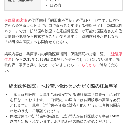
口管強
兵庫県
西宮市
の訪問歯科「絹田歯科医院」の詳細ページです。口腔ケ
アから介護食レシピまでお口で食べるを支援する情報サイト「訪問歯科
ネット」では、訪問歯科診療（在宅歯科医療）が可能な歯医者さんを位
置情報や地域から検索することができます！ 訪問歯科をお探しなら
「絹田歯科医院」へお問合せください。
掲載内容は「兵庫県内の保険医療機関・保険薬局の指定一覧」（
近畿厚
生局
）から2018年6月18日に取得したデータをもとにしています。掲
載内容に事実と異なる点がございましたら、
こちらから
ご連絡くださ
い。
「絹田歯科医院」へお問い合わせいただく際の注意事項
「絹田歯科医院」は厚生労働省が定める施設基準「口管強」の届出
を行なっております。「口管強」の届出には訪問診療の実績を必要
としますが、現在、訪問歯科診療に対応可能かどうかは直接お問合
わせのうえ、ご確認ください。
保険診療での訪問歯科診療は、ご訪問先が歯科医院から半径16Km
以内と定められています。お問合わせの際にご確認ください。