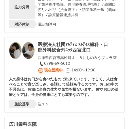
問歯科衛生指導、居宅療養管理指導） / 訪問口
注力分野
腔リハビリ（摂食嚥下） / 訪問歯科一般（義歯
等） / 診療情報連携共有
対応体制
電話相談可
医療法人社団ｱﾙﾃｨｽ ｱﾙﾃｨｽ歯科・口
腔外科総合ｸﾘﾆｯｸ西宮北口
兵庫県西宮市高松町４－８にしのみやプレラ3F
0798-69-5010
現在営業中
14:00〜19:30
人の身体はお口から食べたもので出来ています。そして、人は食
べることで喜び楽しみ、会話し て笑顔も作るのです。お口の中の
不具合は、急激に全身の体力や気力を損ないます。 歯やお口の治
療とケアは、全身の健康にとても重要なのです。
施設基準
注１５
広川歯科医院