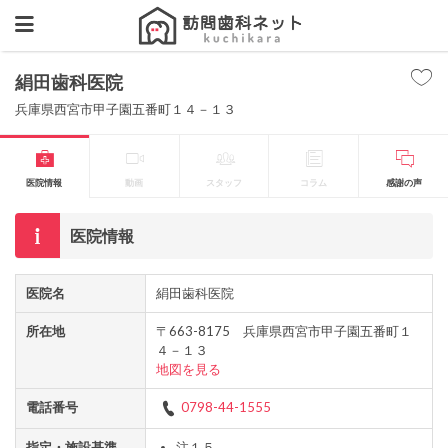
絹田歯科医院
兵庫県西宮市甲子園五番町１４－１３
医院情報
動画
スタッフ
コラム
感謝の声
医院情報
医院名
絹田歯科医院
所在地
〒663-8175 兵庫県西宮市甲子園五番町１
４－１３
地図を見る
電話番号
0798-44-1555
指定・施設基準
注１５