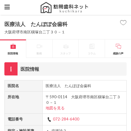
医療法人 たんぽぽ会歯科
大阪府堺市南区槇塚台二丁３０－１
医院情報
動画
スタッフ
コラム
感謝の声
医院情報
医院名
医療法人 たんぽぽ会歯科
所在地
〒590-0114 大阪府堺市南区槇塚台二丁３
０－１
地図を見る
電話番号
072-284-6400
指定・施設基準
歯援診２