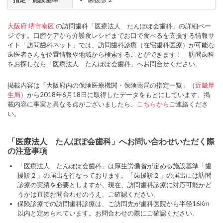
大阪府
堺市南区
の訪問歯科「医療法人 たんぽぽ会歯科」の詳細ペー
ジです。口腔ケアから介護食レシピまでお口で食べるを支援する情報サ
イト「訪問歯科ネット」では、訪問歯科診療（在宅歯科医療）が可能な
歯医者さんを位置情報や地域から検索することができます！ 訪問歯科
をお探しなら「医療法人 たんぽぽ会歯科」へお問合せください。
掲載内容は「大阪府内の保険医療機関・保険薬局の指定一覧」（
近畿厚
生局
）から2018年6月18日に取得したデータをもとにしています。掲
載内容に事実と異なる点がございましたら、
こちらから
ご連絡くださ
い。
「医療法人 たんぽぽ会歯科」へお問い合わせいただく際
の注意事項
「医療法人 たんぽぽ会歯科」は厚生労働省が定める施設基準「歯
援診２」の届出を行なっております。「歯援診２」の届出には訪問
診療の実績を必要としますが、現在、訪問歯科診療に対応可能かど
うかは直接お問合わせのうえ、ご確認ください。
保険診療での訪問歯科診療は、ご訪問先が歯科医院から半径16Km
以内と定められています。お問合わせの際にご確認ください。