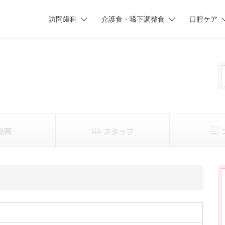
訪問歯科
介護食・嚥下調整食
口腔ケア
動画
スタッフ