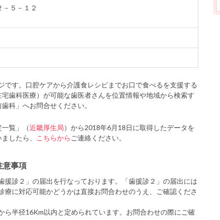
綣２－５－１２
ジです。口腔ケアから介護食レシピまでお口で食べるを支援する
在宅歯科医療）が可能な歯医者さんを位置情報や地域から検索す
前歯科」へお問合せください。
定一覧」（
近畿厚生局
）から2018年6月18日に取得したデータを
いましたら、
こちらから
ご連絡ください。
注意事項
歯援診２」の届出を行なっております。「歯援診２」の届出には
診療に対応可能かどうかは直接お問合わせのうえ、ご確認くださ
から半径16Km以内と定められています。お問合わせの際にご確