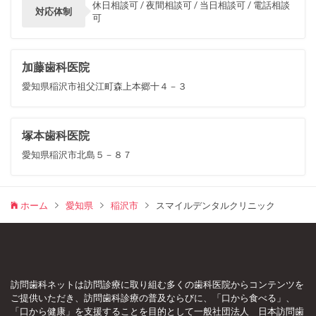
休日相談可 / 夜間相談可 / 当日相談可 / 電話相談
対応体制
可
加藤歯科医院
愛知県稲沢市祖父江町森上本郷十４－３
塚本歯科医院
愛知県稲沢市北島５－８７
ホーム
愛知県
稲沢市
スマイルデンタルクリニック
訪問歯科ネットは訪問診療に取り組む多くの歯科医院からコンテンツを
ご提供いただき、訪問歯科診療の普及ならびに、「口から食べる」、
「口から健康」を支援することを目的として一般社団法人 日本訪問歯