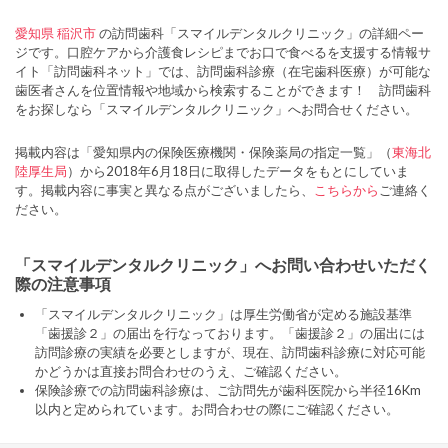
愛知県
稲沢市
の訪問歯科「スマイルデンタルクリニック」の詳細ペー
ジです。口腔ケアから介護食レシピまでお口で食べるを支援する情報サ
イト「訪問歯科ネット」では、訪問歯科診療（在宅歯科医療）が可能な
歯医者さんを位置情報や地域から検索することができます！ 訪問歯科
をお探しなら「スマイルデンタルクリニック」へお問合せください。
掲載内容は「愛知県内の保険医療機関・保険薬局の指定一覧」（
東海北
陸厚生局
）から2018年6月18日に取得したデータをもとにしていま
す。掲載内容に事実と異なる点がございましたら、
こちらから
ご連絡く
ださい。
「スマイルデンタルクリニック」へお問い合わせいただく
際の注意事項
「スマイルデンタルクリニック」は厚生労働省が定める施設基準
「歯援診２」の届出を行なっております。「歯援診２」の届出には
訪問診療の実績を必要としますが、現在、訪問歯科診療に対応可能
かどうかは直接お問合わせのうえ、ご確認ください。
保険診療での訪問歯科診療は、ご訪問先が歯科医院から半径16Km
以内と定められています。お問合わせの際にご確認ください。