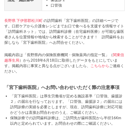
口管強
長野県
下伊那郡松川町
の訪問歯科「宮下歯科医院」の詳細ページで
す。口腔ケアから介護食レシピまでお口で食べるを支援する情報サイト
「訪問歯科ネット」では、訪問歯科診療（在宅歯科医療）が可能な歯医
者さんを位置情報や地域から検索することができます！ 訪問歯科をお
探しなら「宮下歯科医院」へお問合せください。
掲載内容は「長野県内の保険医療機関・保険薬局の指定一覧」（
関東信
越厚生局
）から2018年6月18日に取得したデータをもとにしていま
す。掲載内容に事実と異なる点がございましたら、
こちらから
ご連絡く
ださい。
「宮下歯科医院」へお問い合わせいただく際の注意事項
「宮下歯科医院」は厚生労働省が定める施設基準「口管強、歯援診
２」の届出を行なっております。「口管強、歯援診２」の届出には
訪問診療の実績を必要としますが、現在、訪問歯科診療に対応可能
かどうかは直接お問合わせのうえ、ご確認ください。
保険診療での訪問歯科診療は、ご訪問先が歯科医院から半径16Km
以内と定められています。お問合わせの際にご確認ください。