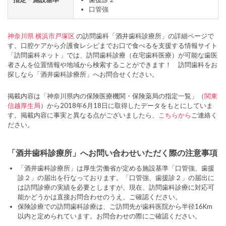
口管強
神奈川県
横浜市戸塚区
の訪問歯科「酒井歯科診療所」の詳細ページで
す。口腔ケアから介護食レシピまでお口で食べるを支援する情報サイト
「訪問歯科ネット」では、訪問歯科診療（在宅歯科医療）が可能な歯医
者さんを位置情報や地域から検索することができます！ 訪問歯科をお
探しなら「酒井歯科診療所」へお問合せください。
掲載内容は「神奈川県内の保険医療機関・保険薬局の指定一覧」（
関東
信越厚生局
）から2018年6月18日に取得したデータをもとにしていま
す。掲載内容に事実と異なる点がございましたら、
こちらから
ご連絡く
ださい。
「酒井歯科診療所」へお問い合わせいただく際の注意事項
「酒井歯科診療所」は厚生労働省が定める施設基準「口管強、歯援
診２」の届出を行なっております。「口管強、歯援診２」の届出に
は訪問診療の実績を必要としますが、現在、訪問歯科診療に対応可
能かどうかは直接お問合わせのうえ、ご確認ください。
保険診療での訪問歯科診療は、ご訪問先が歯科医院から半径16Km
以内と定められています。お問合わせの際にご確認ください。