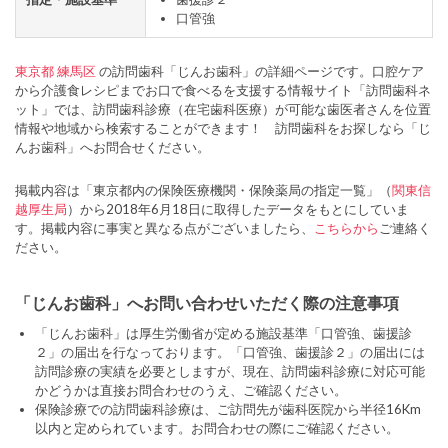
口管強
東京都
練馬区
の訪問歯科「じんお歯科」の詳細ページです。口腔ケア
から介護食レシピまでお口で食べるを支援する情報サイト「訪問歯科ネ
ット」では、訪問歯科診療（在宅歯科医療）が可能な歯医者さんを位置
情報や地域から検索することができます！ 訪問歯科をお探しなら「じ
んお歯科」へお問合せください。
掲載内容は「東京都内の保険医療機関・保険薬局の指定一覧」（
関東信
越厚生局
）から2018年6月18日に取得したデータをもとにしていま
す。掲載内容に事実と異なる点がございましたら、
こちらから
ご連絡く
ださい。
「じんお歯科」へお問い合わせいただく際の注意事項
「じんお歯科」は厚生労働省が定める施設基準「口管強、歯援診
２」の届出を行なっております。「口管強、歯援診２」の届出には
訪問診療の実績を必要としますが、現在、訪問歯科診療に対応可能
かどうかは直接お問合わせのうえ、ご確認ください。
保険診療での訪問歯科診療は、ご訪問先が歯科医院から半径16Km
以内と定められています。お問合わせの際にご確認ください。