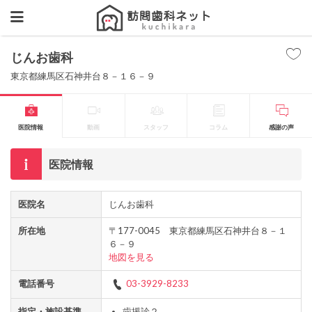
じんお歯科
東京都練馬区石神井台８－１６－９
医院情報
動画
スタッフ
コラム
感謝の声
医院情報
医院名
じんお歯科
所在地
〒177-0045 東京都練馬区石神井台８－１
６－９
地図を見る
電話番号
03-3929-8233
指定・施設基準
歯援診２