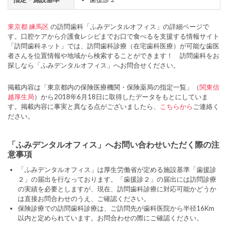
東京都
練馬区
の訪問歯科「ふみデンタルオフィス」の詳細ページで
す。口腔ケアから介護食レシピまでお口で食べるを支援する情報サイト
「訪問歯科ネット」では、訪問歯科診療（在宅歯科医療）が可能な歯医
者さんを位置情報や地域から検索することができます！ 訪問歯科をお
探しなら「ふみデンタルオフィス」へお問合せください。
掲載内容は「東京都内の保険医療機関・保険薬局の指定一覧」（
関東信
越厚生局
）から2018年6月18日に取得したデータをもとにしていま
す。掲載内容に事実と異なる点がございましたら、
こちらから
ご連絡く
ださい。
「ふみデンタルオフィス」へお問い合わせいただく際の注
意事項
「ふみデンタルオフィス」は厚生労働省が定める施設基準「歯援診
２」の届出を行なっております。「歯援診２」の届出には訪問診療
の実績を必要としますが、現在、訪問歯科診療に対応可能かどうか
は直接お問合わせのうえ、ご確認ください。
保険診療での訪問歯科診療は、ご訪問先が歯科医院から半径16Km
以内と定められています。お問合わせの際にご確認ください。