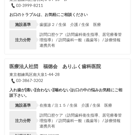
03-3999-8211
お口のトラブルは、お気軽にご相談ください
施設基準
歯援診２ / 生保 介護 / 生保 医療
訪問口腔ケア（訪問歯科衛生指導、居宅療養管
注力分野
理指導） / 訪問歯科一般（義歯等） / 診療情報
連携共有
医療法人社団 福徳会 ありふく歯科医院
東京都練馬区南大泉1-44-28
03-3867-3202
入れ歯が[痛い][合わない][噛めない]お口の中の悩みお気軽にご相
談下さい。
施設基準
在推進 / 注１５ / 生保 介護 / 生保 医療
訪問口腔ケア（訪問歯科衛生指導、居宅療養管
注力分野
理指導） / 訪問歯科一般（義歯等） / 診療情報
連携共有