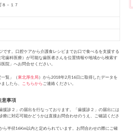
上町８－１７
ジです。口腔ケアから介護食レシピまでお口で食べるを支援する
在宅歯科医療）が可能な歯医者さんを位置情報や地域から検索す
科医院」へお問合せください。
定一覧」（
東北厚生局
）から2018年2月16日に取得したデータを
いましたら、
こちらから
ご連絡ください。
注意事項
歯援診２」の届出を行なっております。「歯援診２」の届出には
診療に対応可能かどうかは直接お問合わせのうえ、ご確認くださ
から半径16Km以内と定められています。お問合わせの際にご確