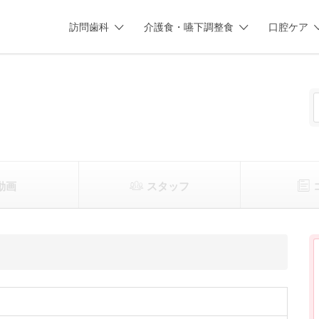
訪問歯科
介護食・嚥下調整食
口腔ケア
動画
スタッフ