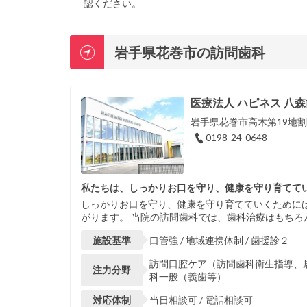
認ください。
岩手県花巻市の訪問歯科
医療法人 ハピネス 八
岩手県花巻市高木第19地割
0198-24-0648
私たちは、しっかりお口を守り、健康を守り育てて
しっかりお口を守り、健康を守り育てていくために
がります。 当院の訪問歯科では、歯科治療はもちろ
施設基準
口管強 / 地域連携体制 / 歯援診２
訪問口腔ケア（訪問歯科衛生指導、居宅
注力分野
科一般（義歯等）
対応体制
当日相談可 / 電話相談可